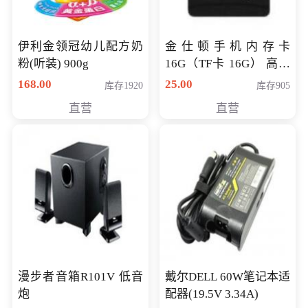
伊利金领冠幼儿配方奶
金仕顿手机内存卡
粉(听装) 900g
16G（TF卡 16G） 高速
卡 CLASS 10
168.00
25.00
库存1920
库存905
直营
直营
漫步者音箱R101V 低音
戴尔DELL 60W笔记本适
炮
配器(19.5V 3.34A)