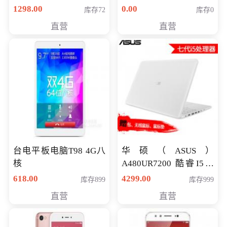
购买）
八代独显轻薄办公商务
1298.00
0.00
库存72
库存0
游戏笔记本 火爆推荐
直营
直营
台电平板电脑T98 4G八
华硕（ASUS）
核
A480UR7200 酷睿I5超
薄学生办公游戏独显笔
618.00
4299.00
库存899
库存999
记本电脑 金色 I5-7200
直营
直营
NV930-2G独