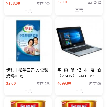
储卡全高清摄录一体机
32.00
库存2712
7168.00
库存1000
婚庆 直播 团拜会 专业高
直营
直营
清入门级摄像机
伊利中老年营养(方便装)
华硕笔记本电脑
奶粉400g
（ASUS）A441UV7500
顽石（7代i7-7500U 4G
32.00
4099.00
库存1728
库存999
500G GT920MX 独显）
直营
直营
14英寸