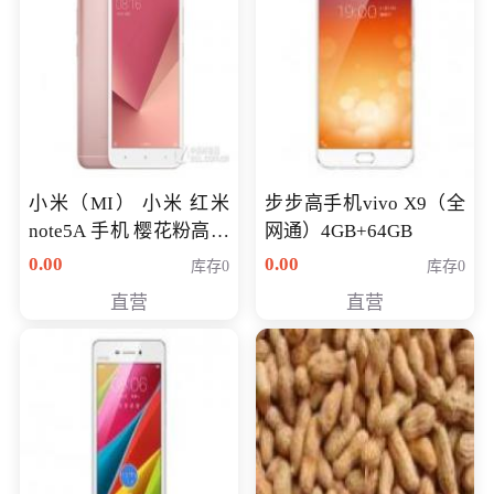
小米（MI） 小米 红米
步步高手机vivo X9（全
note5A 手机 樱花粉高配
网通）4GB+64GB
版 全网通(3G+32G)
0.00
0.00
库存0
库存0
直营
直营