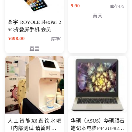
9.90
库存479
直营
柔宇 ROYOLE FlexPai 2
5G折叠屏手机 会员专享
购买价格 4998元
5698.00
库存0
直营
人工智能X6直饮水吧
华硕（ASUS）华硕顽石
（内部测试 请暂时不要
笔记本电脑F442UF8250