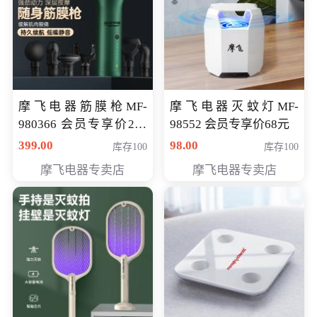
摩飞电器筋膜枪MF-
摩飞电器灭蚊灯MF-
980366 会员专享价299
98552 会员专享价68元
元
399.00
98.00
库存100
库存100
摩飞电器专卖店
摩飞电器专卖店