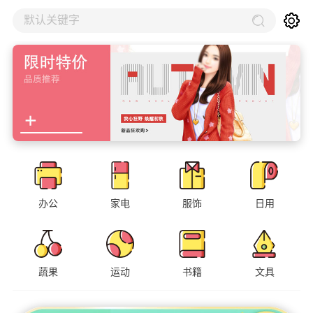
默认关键字
办公
家电
服饰
日用
蔬果
运动
书籍
文具