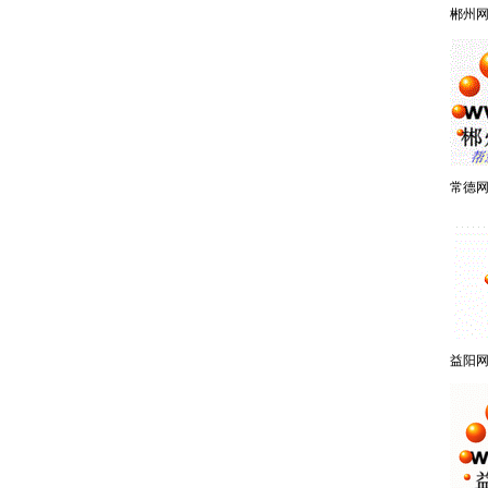
郴州
常德
益阳