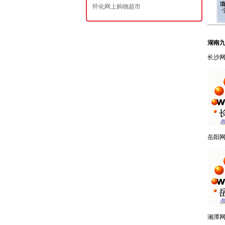
怀化网上购物超市
湖南九
长沙
岳阳
湘潭