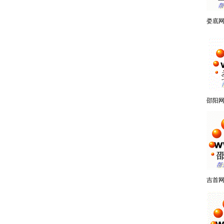
娄底
邵阳
吉首