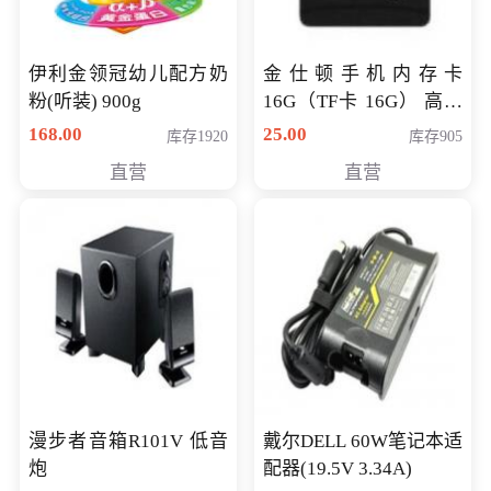
伊利金领冠幼儿配方奶
金仕顿手机内存卡
粉(听装) 900g
16G（TF卡 16G） 高速
卡 CLASS 10
168.00
25.00
库存1920
库存905
直营
直营
漫步者音箱R101V 低音
戴尔DELL 60W笔记本适
炮
配器(19.5V 3.34A)