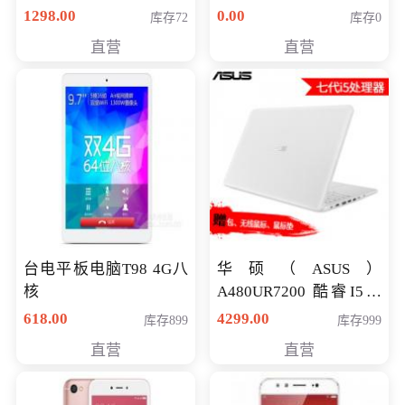
购买）
八代独显轻薄办公商务
1298.00
0.00
库存72
库存0
游戏笔记本 火爆推荐
直营
直营
台电平板电脑T98 4G八
华硕（ASUS）
核
A480UR7200 酷睿I5超
薄学生办公游戏独显笔
618.00
4299.00
库存899
库存999
记本电脑 金色 I5-7200
直营
直营
NV930-2G独