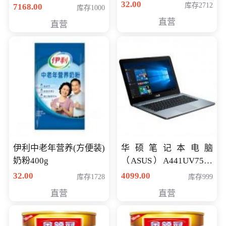
储卡全高清摄录一体机
32.00
库存2712
7168.00
库存1000
婚庆 直播 团拜会 专业高
直营
直营
清入门级摄像机
伊利中老年营养(方便装)
华硕笔记本电脑
奶粉400g
（ASUS）A441UV7500
顽石（7代i7-7500U 4G
32.00
4099.00
库存1728
库存999
500G GT920MX 独显）
直营
直营
14英寸