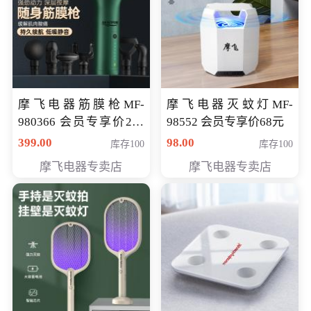
摩飞电器筋膜枪MF-
摩飞电器灭蚊灯MF-
980366 会员专享价299
98552 会员专享价68元
元
399.00
98.00
库存100
库存100
摩飞电器专卖店
摩飞电器专卖店