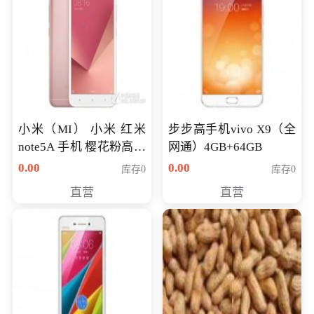
小米（MI） 小米 红米
步步高手机vivo X9（全
note5A 手机 樱花粉高配
网通）4GB+64GB
版 全网通(3G+32G)
0.00
0.00
库存0
库存0
直营
直营