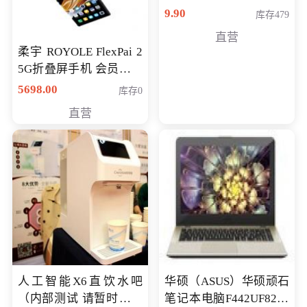
9.90
库存479
直营
柔宇 ROYOLE FlexPai 2
5G折叠屏手机 会员专享
购买价格 4998元
5698.00
库存0
直营
人工智能X6直饮水吧
华硕（ASUS）华硕顽石
（内部测试 请暂时不要
笔记本电脑F442UF8250