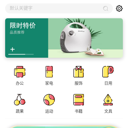
默认关键字
办公
家电
服饰
日用
蔬果
运动
书籍
文具