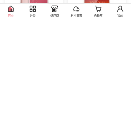
首页
分类
供应商
乡村集市
购物车
我的
小米（MI） 小米 红米
步步高手机vivo X9（全
note5A 手机 樱花粉高配
网通）4GB+64GB
版 全网通(3G+32G)
0.00
0.00
库存0
库存0
直营
直营