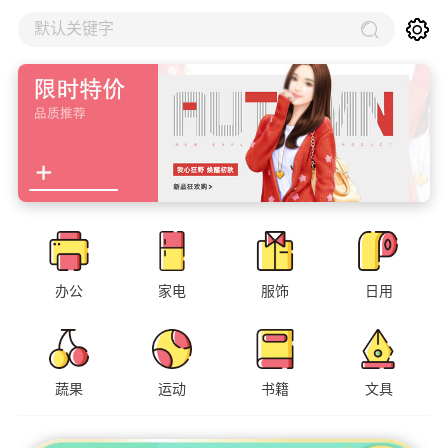
默认关键字
办公
家电
服饰
日用
蔬果
运动
书籍
文具