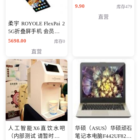
9.90
库存479
直营
柔宇 ROYOLE FlexPai 2
5G折叠屏手机 会员专享
购买价格 4998元
5698.00
库存0
直营
人工智能X6直饮水吧
华硕（ASUS）华硕顽石
（内部测试 请暂时不要
笔记本电脑F442UF8250