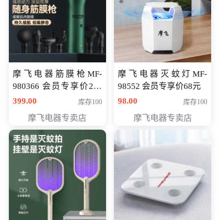
摩飞电器筋膜枪MF-
摩飞电器灭蚊灯MF-
980366 会员专享价299
98552 会员专享价68元
元
399.00
98.00
库存100
库存100
摩飞电器专卖店
摩飞电器专卖店