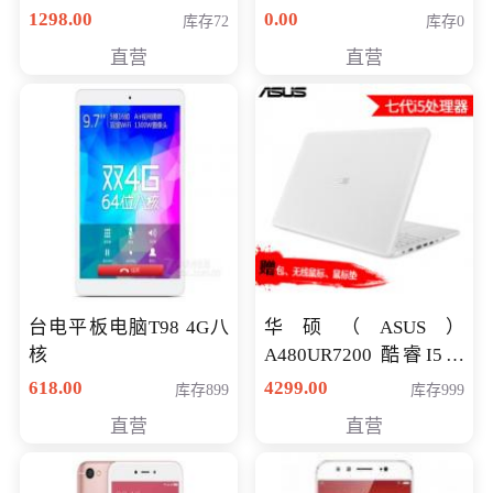
购买）
八代独显轻薄办公商务
1298.00
0.00
库存72
库存0
游戏笔记本 火爆推荐
直营
直营
台电平板电脑T98 4G八
华硕（ASUS）
核
A480UR7200 酷睿I5超
薄学生办公游戏独显笔
618.00
4299.00
库存899
库存999
记本电脑 金色 I5-7200
直营
直营
NV930-2G独