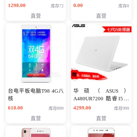
购买）
八代独显轻薄办公商务
1298.00
0.00
库存72
库存0
游戏笔记本 火爆推荐
直营
直营
台电平板电脑T98 4G八
华硕（ASUS）
核
A480UR7200 酷睿I5超
薄学生办公游戏独显笔
618.00
4299.00
库存899
库存999
记本电脑 金色 I5-7200
直营
直营
NV930-2G独