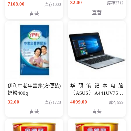
储卡全高清摄录一体机
32.00
库存2712
7168.00
库存1000
婚庆 直播 团拜会 专业高
直营
直营
清入门级摄像机
伊利中老年营养(方便装)
华硕笔记本电脑
奶粉400g
（ASUS）A441UV7500
顽石（7代i7-7500U 4G
32.00
4099.00
库存1728
库存999
500G GT920MX 独显）
直营
直营
14英寸