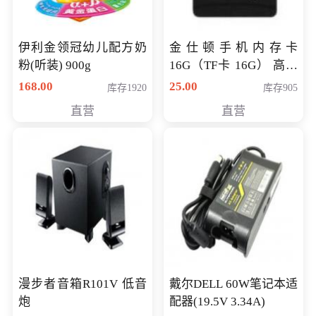
伊利金领冠幼儿配方奶
金仕顿手机内存卡
粉(听装) 900g
16G（TF卡 16G） 高速
卡 CLASS 10
168.00
25.00
库存1920
库存905
直营
直营
漫步者音箱R101V 低音
戴尔DELL 60W笔记本适
炮
配器(19.5V 3.34A)