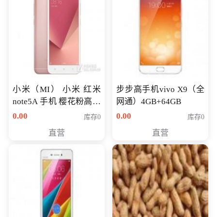
小米（MI） 小米 红米
步步高手机vivo X9（全
note5A 手机 樱花粉高配
网通）4GB+64GB
版 全网通(3G+32G)
0.00
0.00
库存0
库存0
直营
直营