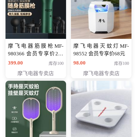
摩飞电器筋膜枪MF-
摩飞电器灭蚊灯MF-
980366 会员专享价299
98552 会员专享价68元
元
399.00
98.00
库存100
库存100
摩飞电器专卖店
摩飞电器专卖店