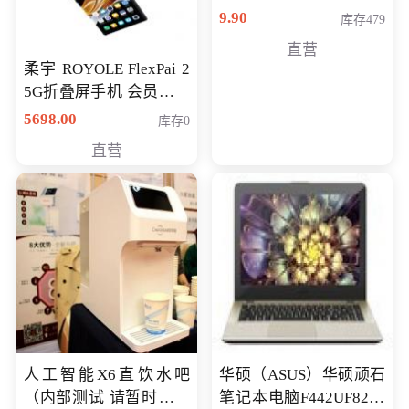
9.90
库存479
直营
柔宇 ROYOLE FlexPai 2
5G折叠屏手机 会员专享
购买价格 4998元
5698.00
库存0
直营
人工智能X6直饮水吧
华硕（ASUS）华硕顽石
（内部测试 请暂时不要
笔记本电脑F442UF8250