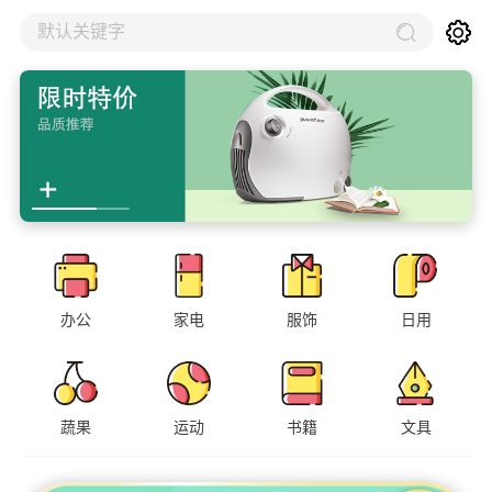
默认关键字
办公
家电
服饰
日用
蔬果
运动
书籍
文具